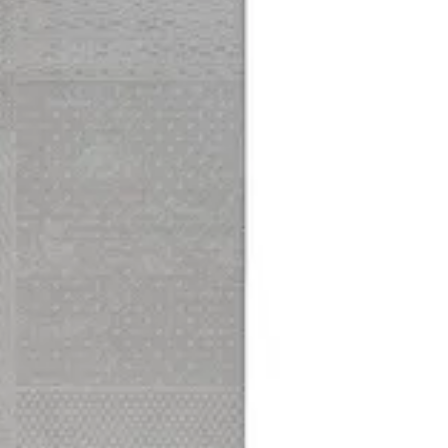
هارموني 15
الحجم