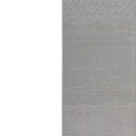
[m 1.60X2.30 m]
د.ك.‏ 61.000