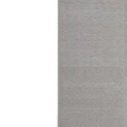
[m 2.00X2.90 m]
د.ك.‏ 96.000