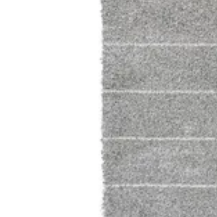
[m 2.00X2.90 m]
د.ك.‏ 90.000