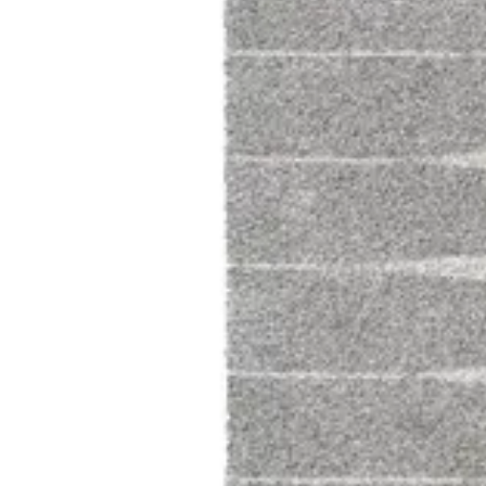
[m 1.60X2.30 m]
د.ك.‏ 57.000