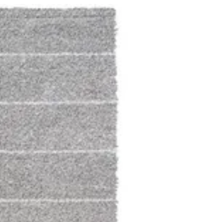
02 مهاري | بوخمسين للسجاد
EN
تسجيل ا
EN