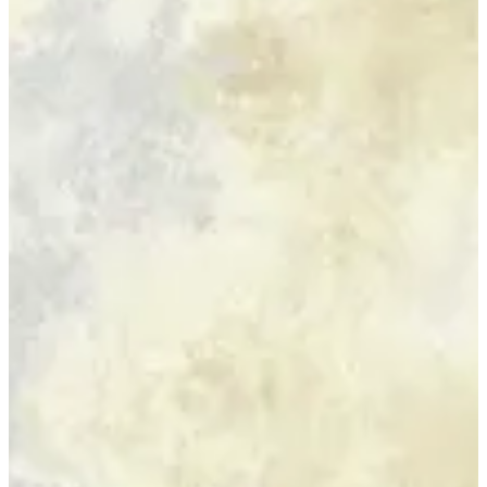
07 PIAZZO
Size
[m 1.60X2.30 m]
KWD 49.000
[m 2.00X2.90 m]
KWD 78.000