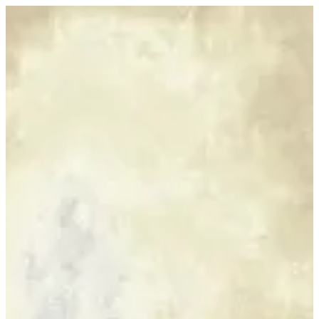
07 PIAZZO | BuKhamseen Carpets
Sign in